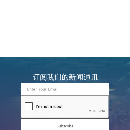
June 2, 2026
Understanding Accuracy And Precision In IVD Devices:
Implications For Safety
MEDICAL DEVICE
订阅我们的新闻通讯