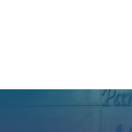
We are very willing 
work, dedicated supp
Yan (D)
Mindray